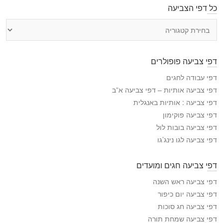
כל דפי הצביעה
כ
ל
ד
פ
דפי צביעה פופולרים
י
ה
דפי עבודה לחגים
צ
דפי צביעה אותיות – דפי צביעה א”ב
ב
דפי צביעה : אותיות באנגלית
י
דפי צביעה פוקימון
ע
דפי צביעה בובות לול
ה
דפי צביעה לגו נינג’גו
דפי צביעה חגים ומועדים
דפי צביעה ראש השנה
דפי צביעה יום כיפור
דפי צביעה חג סוכות
דפי צביעה שמחת תורה