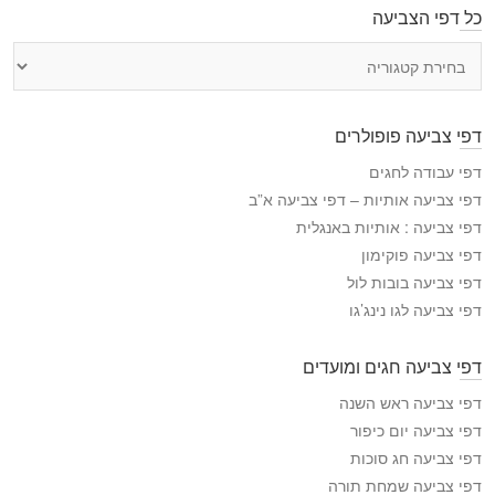
כל דפי הצביעה
כ
ל
ד
פ
דפי צביעה פופולרים
י
ה
דפי עבודה לחגים
צ
דפי צביעה אותיות – דפי צביעה א”ב
ב
דפי צביעה : אותיות באנגלית
י
דפי צביעה פוקימון
ע
דפי צביעה בובות לול
ה
דפי צביעה לגו נינג’גו
דפי צביעה חגים ומועדים
דפי צביעה ראש השנה
דפי צביעה יום כיפור
דפי צביעה חג סוכות
דפי צביעה שמחת תורה