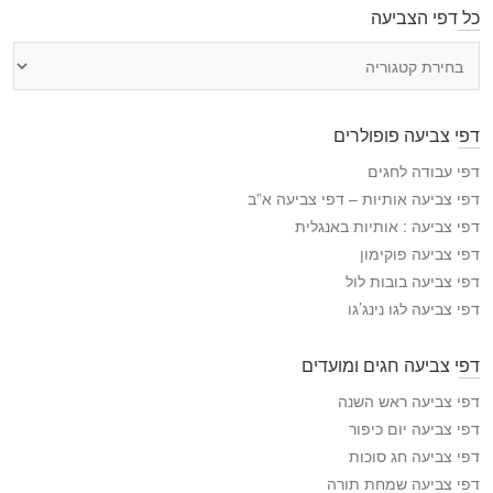
כל דפי הצביעה
כ
ל
ד
פ
דפי צביעה פופולרים
י
ה
דפי עבודה לחגים
צ
דפי צביעה אותיות – דפי צביעה א”ב
ב
דפי צביעה : אותיות באנגלית
י
דפי צביעה פוקימון
ע
דפי צביעה בובות לול
ה
דפי צביעה לגו נינג’גו
דפי צביעה חגים ומועדים
דפי צביעה ראש השנה
דפי צביעה יום כיפור
דפי צביעה חג סוכות
דפי צביעה שמחת תורה