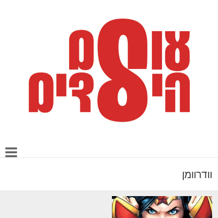
וודרוומן