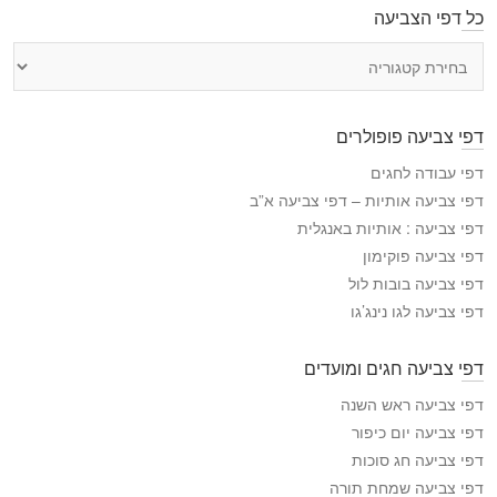
כל דפי הצביעה
כ
ל
ד
פ
דפי צביעה פופולרים
י
ה
דפי עבודה לחגים
צ
דפי צביעה אותיות – דפי צביעה א”ב
ב
דפי צביעה : אותיות באנגלית
י
דפי צביעה פוקימון
ע
דפי צביעה בובות לול
ה
דפי צביעה לגו נינג’גו
דפי צביעה חגים ומועדים
דפי צביעה ראש השנה
דפי צביעה יום כיפור
דפי צביעה חג סוכות
דפי צביעה שמחת תורה