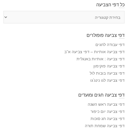
כל דפי הצביעה
כ
ל
ד
פ
דפי צביעה פופולרים
י
ה
דפי עבודה לחגים
צ
דפי צביעה אותיות – דפי צביעה א”ב
ב
דפי צביעה : אותיות באנגלית
י
דפי צביעה פוקימון
ע
דפי צביעה בובות לול
ה
דפי צביעה לגו נינג’גו
דפי צביעה חגים ומועדים
דפי צביעה ראש השנה
דפי צביעה יום כיפור
דפי צביעה חג סוכות
דפי צביעה שמחת תורה