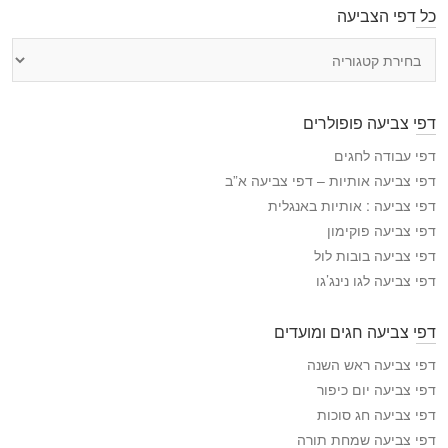
כל דפי הצביעה
כ
ל
ד
פ
דפי צביעה פופולרים
י
ה
דפי עבודה לחגים
צ
דפי צביעה אותיות – דפי צביעה א”ב
ב
דפי צביעה : אותיות באנגלית
י
דפי צביעה פוקימון
ע
דפי צביעה בובות לול
ה
דפי צביעה לגו נינג’גו
דפי צביעה חגים ומועדים
דפי צביעה ראש השנה
דפי צביעה יום כיפור
דפי צביעה חג סוכות
דפי צביעה שמחת תורה