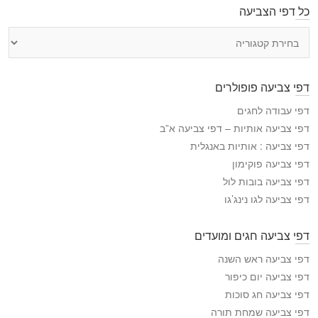
כל דפי הצביעה
כ
ל
ד
פ
דפי צביעה פופולרים
י
ה
דפי עבודה לחגים
צ
דפי צביעה אותיות – דפי צביעה א”ב
ב
דפי צביעה : אותיות באנגלית
י
דפי צביעה פוקימון
ע
דפי צביעה בובות לול
ה
דפי צביעה לגו נינג’גו
דפי צביעה חגים ומועדים
דפי צביעה ראש השנה
דפי צביעה יום כיפור
דפי צביעה חג סוכות
דפי צביעה שמחת תורה