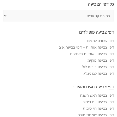
כל דפי הצביעה
כ
ל
ד
פ
דפי צביעה פופולרים
י
ה
דפי עבודה לחגים
צ
דפי צביעה אותיות – דפי צביעה א”ב
ב
דפי צביעה : אותיות באנגלית
י
דפי צביעה פוקימון
ע
דפי צביעה בובות לול
ה
דפי צביעה לגו נינג’גו
דפי צביעה חגים ומועדים
דפי צביעה ראש השנה
דפי צביעה יום כיפור
דפי צביעה חג סוכות
דפי צביעה שמחת תורה