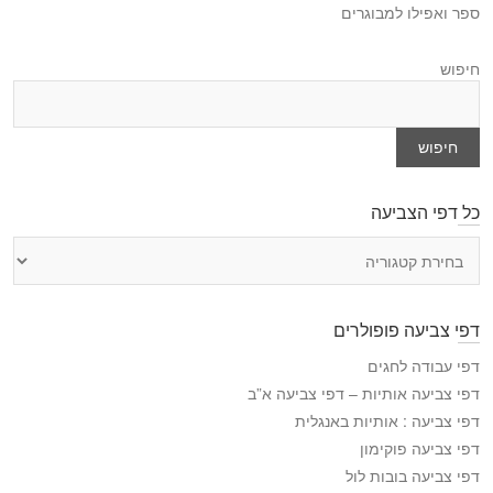
ספר ואפילו למבוגרים
חיפוש
חיפוש
כל דפי הצביעה
כ
ל
ד
פ
דפי צביעה פופולרים
י
ה
דפי עבודה לחגים
צ
דפי צביעה אותיות – דפי צביעה א”ב
ב
דפי צביעה : אותיות באנגלית
י
דפי צביעה פוקימון
ע
דפי צביעה בובות לול
ה