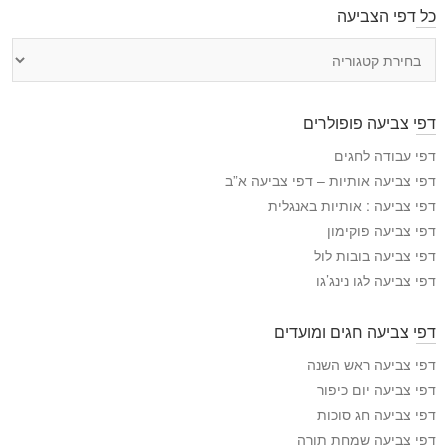
כל דפי הצביעה
כ
ל
ד
פ
דפי צביעה פופולרים
י
ה
דפי עבודה לחגים
צ
דפי צביעה אותיות – דפי צביעה א”ב
ב
דפי צביעה : אותיות באנגלית
י
דפי צביעה פוקימון
ע
דפי צביעה בובות לול
ה
דפי צביעה לגו נינג’גו
דפי צביעה חגים ומועדים
דפי צביעה ראש השנה
דפי צביעה יום כיפור
דפי צביעה חג סוכות
דפי צביעה שמחת תורה