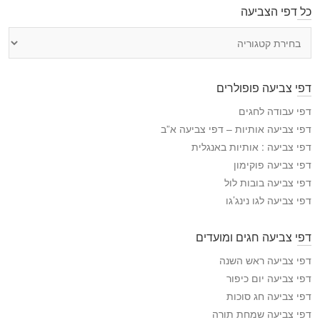
כל דפי הצביעה
כ
ל
ד
פ
דפי צביעה פופולרים
י
ה
דפי עבודה לחגים
צ
דפי צביעה אותיות – דפי צביעה א”ב
ב
דפי צביעה : אותיות באנגלית
י
דפי צביעה פוקימון
ע
דפי צביעה בובות לול
ה
דפי צביעה לגו נינג’גו
דפי צביעה חגים ומועדים
דפי צביעה ראש השנה
דפי צביעה יום כיפור
דפי צביעה חג סוכות
דפי צביעה שמחת תורה