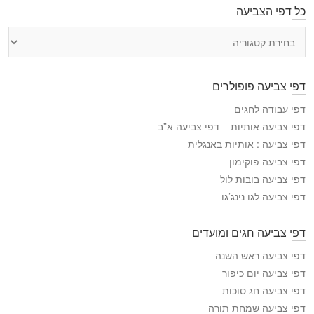
כל דפי הצביעה
כ
ל
ד
פ
דפי צביעה פופולרים
י
ה
דפי עבודה לחגים
צ
דפי צביעה אותיות – דפי צביעה א”ב
ב
דפי צביעה : אותיות באנגלית
י
דפי צביעה פוקימון
ע
דפי צביעה בובות לול
ה
דפי צביעה לגו נינג’גו
דפי צביעה חגים ומועדים
דפי צביעה ראש השנה
דפי צביעה יום כיפור
דפי צביעה חג סוכות
דפי צביעה שמחת תורה