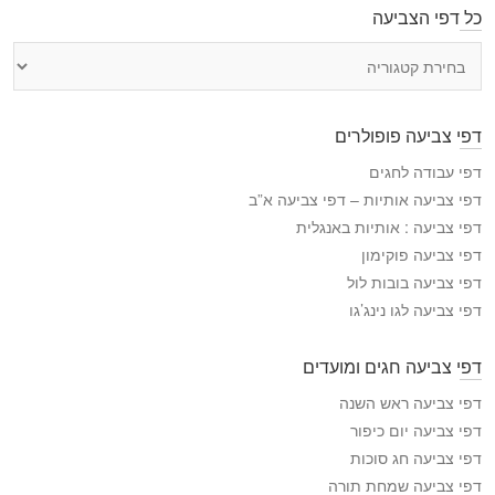
כל דפי הצביעה
כ
ל
ד
פ
דפי צביעה פופולרים
י
ה
דפי עבודה לחגים
צ
דפי צביעה אותיות – דפי צביעה א”ב
ב
דפי צביעה : אותיות באנגלית
י
דפי צביעה פוקימון
ע
דפי צביעה בובות לול
ה
דפי צביעה לגו נינג’גו
דפי צביעה חגים ומועדים
דפי צביעה ראש השנה
דפי צביעה יום כיפור
דפי צביעה חג סוכות
דפי צביעה שמחת תורה