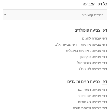
כל דפי הצביעה
כ
ל
ד
פ
דפי צביעה פופולרים
י
ה
דפי עבודה לחגים
צ
דפי צביעה אותיות – דפי צביעה א”ב
ב
דפי צביעה : אותיות באנגלית
י
דפי צביעה פוקימון
ע
דפי צביעה בובות לול
ה
דפי צביעה לגו נינג’גו
דפי צביעה חגים ומועדים
דפי צביעה ראש השנה
דפי צביעה יום כיפור
דפי צביעה חג סוכות
דפי צביעה שמחת תורה