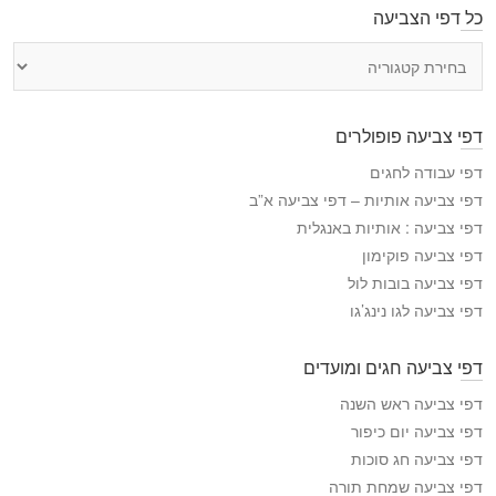
כל דפי הצביעה
כ
ל
ד
פ
דפי צביעה פופולרים
י
ה
דפי עבודה לחגים
צ
דפי צביעה אותיות – דפי צביעה א”ב
ב
דפי צביעה : אותיות באנגלית
י
דפי צביעה פוקימון
ע
דפי צביעה בובות לול
ה
דפי צביעה לגו נינג’גו
דפי צביעה חגים ומועדים
דפי צביעה ראש השנה
דפי צביעה יום כיפור
דפי צביעה חג סוכות
דפי צביעה שמחת תורה