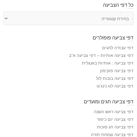
כל דפי הצביעה
כ
ל
ד
פ
דפי צביעה פופולרים
י
ה
דפי עבודה לחגים
צ
דפי צביעה אותיות – דפי צביעה א”ב
ב
דפי צביעה : אותיות באנגלית
י
דפי צביעה פוקימון
ע
דפי צביעה בובות לול
ה
דפי צביעה לגו נינג’גו
דפי צביעה חגים ומועדים
דפי צביעה ראש השנה
דפי צביעה יום כיפור
דפי צביעה חג סוכות
דפי צביעה שמחת תורה