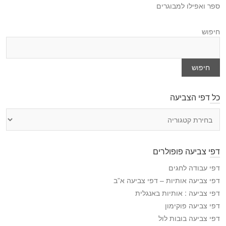
ספר ואפילו למבוגרים
חיפוש
חיפוש
כל דפי הצביעה
כ
ל
ד
פ
דפי צביעה פופולרים
י
ה
דפי עבודה לחגים
צ
דפי צביעה אותיות – דפי צביעה א”ב
ב
דפי צביעה : אותיות באנגלית
י
דפי צביעה פוקימון
ע
דפי צביעה בובות לול
ה