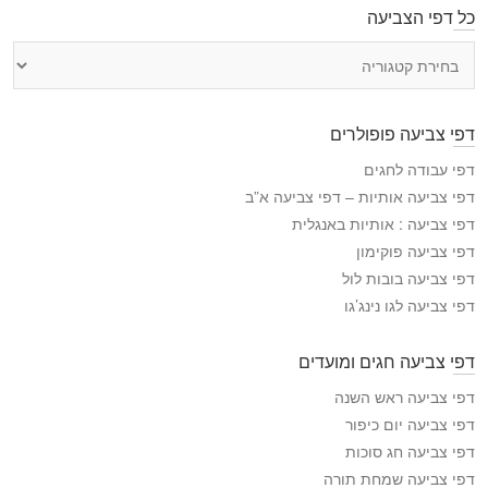
כל דפי הצביעה
כ
ל
ד
פ
דפי צביעה פופולרים
י
ה
דפי עבודה לחגים
צ
דפי צביעה אותיות – דפי צביעה א”ב
ב
דפי צביעה : אותיות באנגלית
י
דפי צביעה פוקימון
ע
דפי צביעה בובות לול
ה
דפי צביעה לגו נינג’גו
דפי צביעה חגים ומועדים
דפי צביעה ראש השנה
דפי צביעה יום כיפור
דפי צביעה חג סוכות
דפי צביעה שמחת תורה