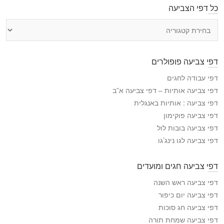
כל דפי הצביעה
כ
ל
ד
פ
דפי צביעה פופולרים
י
ה
דפי עבודה לחגים
צ
דפי צביעה אותיות – דפי צביעה א”ב
ב
דפי צביעה : אותיות באנגלית
י
דפי צביעה פוקימון
ע
דפי צביעה בובות לול
ה
דפי צביעה לגו נינג’גו
דפי צביעה חגים ומועדים
דפי צביעה ראש השנה
דפי צביעה יום כיפור
דפי צביעה חג סוכות
דפי צביעה שמחת תורה