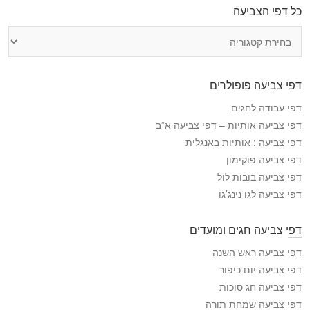
כל דפי הצביעה
כ
ל
ד
פ
דפי צביעה פופולרים
י
ה
דפי עבודה לחגים
צ
דפי צביעה אותיות – דפי צביעה א”ב
ב
דפי צביעה : אותיות באנגלית
י
דפי צביעה פוקימון
ע
דפי צביעה בובות לול
ה
דפי צביעה לגו נינג’גו
דפי צביעה חגים ומועדים
דפי צביעה ראש השנה
דפי צביעה יום כיפור
דפי צביעה חג סוכות
דפי צביעה שמחת תורה