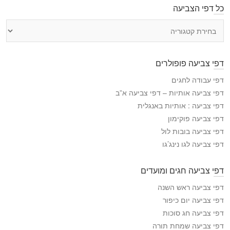
כל דפי הצביעה
כ
ל
ד
פ
דפי צביעה פופולרים
י
ה
דפי עבודה לחגים
צ
דפי צביעה אותיות – דפי צביעה א”ב
ב
דפי צביעה : אותיות באנגלית
י
דפי צביעה פוקימון
ע
דפי צביעה בובות לול
ה
דפי צביעה לגו נינג’גו
דפי צביעה חגים ומועדים
דפי צביעה ראש השנה
דפי צביעה יום כיפור
דפי צביעה חג סוכות
דפי צביעה שמחת תורה