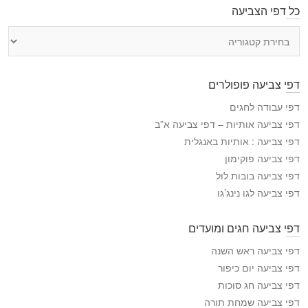
כל דפי הצביעה
כ
ל
ד
פ
דפי צביעה פופולרים
י
ה
דפי עבודה לחגים
צ
דפי צביעה אותיות – דפי צביעה א”ב
ב
דפי צביעה : אותיות באנגלית
י
דפי צביעה פוקימון
ע
דפי צביעה בובות לול
ה
דפי צביעה לגו נינג’גו
דפי צביעה חגים ומועדים
דפי צביעה ראש השנה
דפי צביעה יום כיפור
דפי צביעה חג סוכות
דפי צביעה שמחת תורה