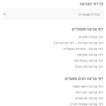
כל דפי הצביעה
כ
ל
ד
פ
דפי צביעה פופולרים
י
ה
דפי עבודה לחגים
צ
דפי צביעה אותיות – דפי צביעה א”ב
ב
דפי צביעה : אותיות באנגלית
י
דפי צביעה פוקימון
ע
דפי צביעה בובות לול
ה
דפי צביעה לגו נינג’גו
דפי צביעה חגים ומועדים
דפי צביעה ראש השנה
דפי צביעה יום כיפור
דפי צביעה חג סוכות
דפי צביעה שמחת תורה