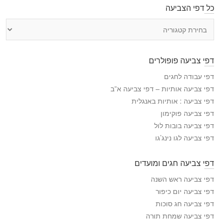
כל דפי הצביעה
כ
ל
ד
פ
דפי צביעה פופולרים
י
ה
דפי עבודה לחגים
צ
דפי צביעה אותיות – דפי צביעה א”ב
ב
דפי צביעה : אותיות באנגלית
י
דפי צביעה פוקימון
ע
דפי צביעה בובות לול
ה
דפי צביעה לגו נינג’גו
דפי צביעה חגים ומועדים
דפי צביעה ראש השנה
דפי צביעה יום כיפור
דפי צביעה חג סוכות
דפי צביעה שמחת תורה