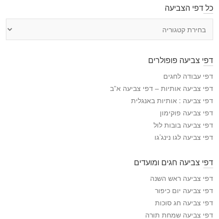
כל דפי הצביעה
כ
ל
ד
פ
דפי צביעה פופולרים
י
ה
דפי עבודה לחגים
צ
דפי צביעה אותיות – דפי צביעה א”ב
ב
דפי צביעה : אותיות באנגלית
י
דפי צביעה פוקימון
ע
דפי צביעה בובות לול
ה
דפי צביעה לגו נינג’גו
דפי צביעה חגים ומועדים
דפי צביעה ראש השנה
דפי צביעה יום כיפור
דפי צביעה חג סוכות
דפי צביעה שמחת תורה