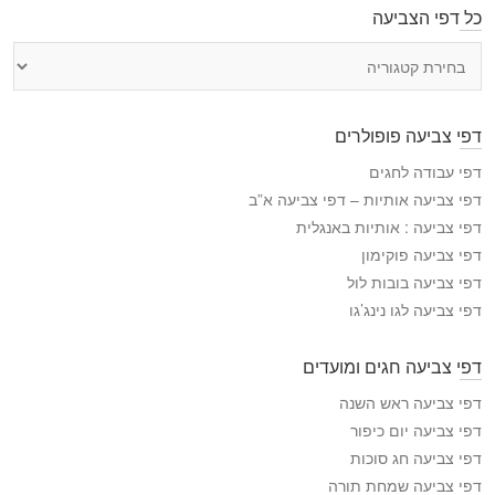
כל דפי הצביעה
כ
ל
ד
פ
דפי צביעה פופולרים
י
ה
דפי עבודה לחגים
צ
דפי צביעה אותיות – דפי צביעה א”ב
ב
דפי צביעה : אותיות באנגלית
י
דפי צביעה פוקימון
ע
דפי צביעה בובות לול
ה
דפי צביעה לגו נינג’גו
דפי צביעה חגים ומועדים
דפי צביעה ראש השנה
דפי צביעה יום כיפור
דפי צביעה חג סוכות
דפי צביעה שמחת תורה