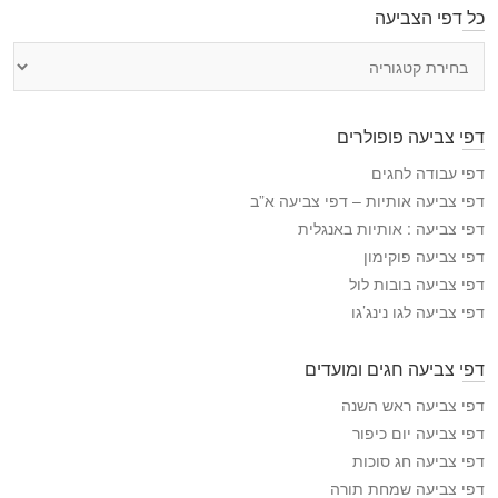
כל דפי הצביעה
כ
ל
ד
פ
דפי צביעה פופולרים
י
ה
דפי עבודה לחגים
צ
דפי צביעה אותיות – דפי צביעה א”ב
ב
דפי צביעה : אותיות באנגלית
י
דפי צביעה פוקימון
ע
דפי צביעה בובות לול
ה
דפי צביעה לגו נינג’גו
דפי צביעה חגים ומועדים
דפי צביעה ראש השנה
דפי צביעה יום כיפור
דפי צביעה חג סוכות
דפי צביעה שמחת תורה