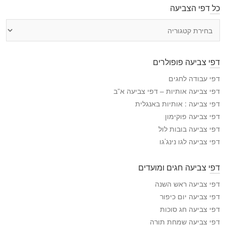
כל דפי הצביעה
כ
ל
ד
פ
דפי צביעה פופולרים
י
ה
דפי עבודה לחגים
צ
דפי צביעה אותיות – דפי צביעה א”ב
ב
דפי צביעה : אותיות באנגלית
י
דפי צביעה פוקימון
ע
דפי צביעה בובות לול
ה
דפי צביעה לגו נינג’גו
דפי צביעה חגים ומועדים
דפי צביעה ראש השנה
דפי צביעה יום כיפור
דפי צביעה חג סוכות
דפי צביעה שמחת תורה