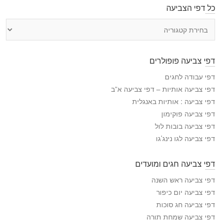
כל דפי הצביעה
כ
ל
ד
פ
דפי צביעה פופולרים
י
ה
דפי עבודה לחגים
צ
דפי צביעה אותיות – דפי צביעה א”ב
ב
דפי צביעה : אותיות באנגלית
י
דפי צביעה פוקימון
ע
דפי צביעה בובות לול
ה
דפי צביעה לגו נינג’גו
דפי צביעה חגים ומועדים
דפי צביעה ראש השנה
דפי צביעה יום כיפור
דפי צביעה חג סוכות
דפי צביעה שמחת תורה