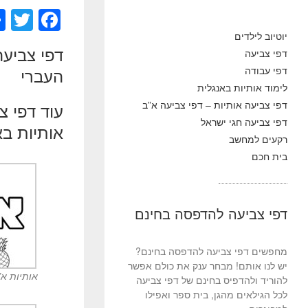
T
F
wi
a
יוטיוב לילדים
דפי צביעה
דפי צביעה
tt
c
דפי עבודה
העברי
er
e
לימוד אותיות באנגלית
b
דפי צביעה אותיות – דפי צביעה א”ב
עוד דפי צ
o
דפי צביעה חגי ישראל
אותיות בא
רקעים למחשב
o
בית חכם
k
דפי צביעה להדפסה בחינם
מחפשים דפי צביעה להדפסה בחינם?
יש לנו אותם! מבחר ענק את כולם אפשר
אותיות א”
להוריד ולהדפיס בחינם של דפי צביעה
לכל הגילאים מהגן, בית ספר ואפילו