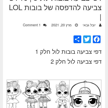
צביעה להדפסה של בובות LOL
|
יובל גבאי
מרץ 20, 2021
1 Comment
S
T
F
h
wi
a
דפי צביעה בובות לול חלק 1
ar
tt
c
e
er
e
דפי צביעה לול חלק 2
b
o
o
k