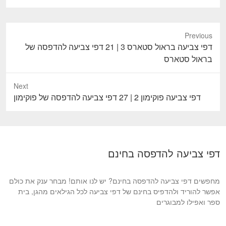
Previous
P
דפי צביעה בראול סטארס 3 | 21 דפי צביעה להדפסה של
r
בראול סטארס
e
v
Next
i
N
דפי צביעה פוקימון 2 | 27 דפי צביעה להדפסה של פוקימון
o
e
u
x
s
t
p
p
דפי צביעה להדפסה בחינם
o
o
s
s
t
מחפשים דפי צביעה להדפסה בחינם? יש לנו אותם! מבחר ענק את כולם
t
:
אפשר להוריד ולהדפיס בחינם של דפי צביעה לכל הגילאים מהגן, בית
:
ספר ואפילו למבוגרים