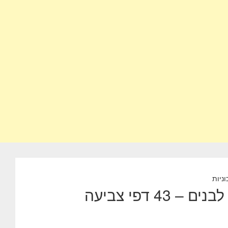
ניות
דפי צביעה בלייז ומכוניות הענק – דפי צביעה לבנים – 43 דפי צביעה