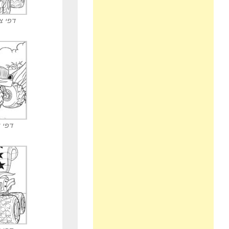
דפי צ
דפי 