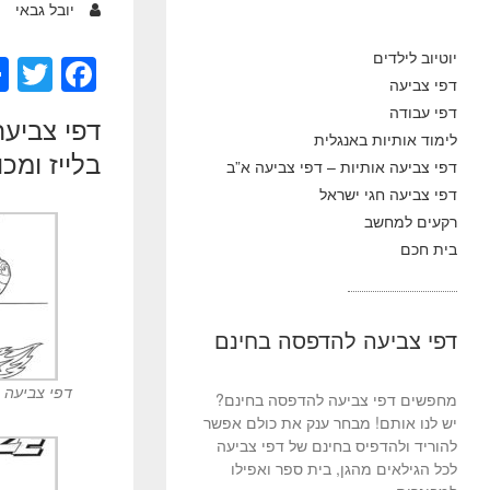
יובל גבאי
יוטיוב לילדים
T
F
דפי צביעה
wi
a
דפי עבודה
tt
c
לימוד אותיות באנגלית
בלייז ומכו
er
e
דפי צביעה אותיות – דפי צביעה א”ב
דפי צביעה חגי ישראל
b
רקעים למחשב
o
בית חכם
o
k
דפי צביעה להדפסה בחינם
דפי צביעה ב
מחפשים דפי צביעה להדפסה בחינם?
יש לנו אותם! מבחר ענק את כולם אפשר
להוריד ולהדפיס בחינם של דפי צביעה
לכל הגילאים מהגן, בית ספר ואפילו