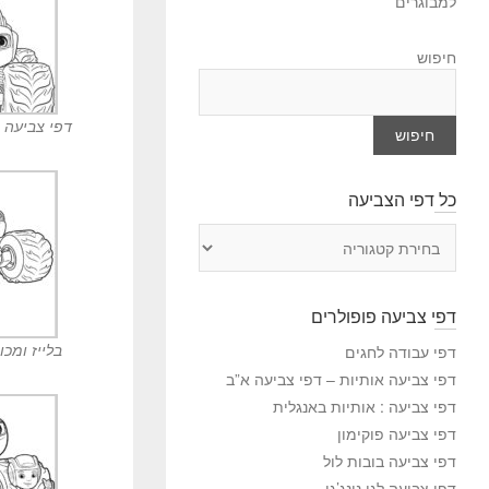
למבוגרים
חיפוש
דפי צביעה ב
חיפוש
כל דפי הצביעה
כ
ל
ד
פ
דפי צביעה פופולרים
י
ה
בלייז ומכו
דפי עבודה לחגים
צ
דפי צביעה אותיות – דפי צביעה א”ב
ב
דפי צביעה : אותיות באנגלית
י
דפי צביעה פוקימון
ע
דפי צביעה בובות לול
ה
דפי צביעה לגו נינג’גו