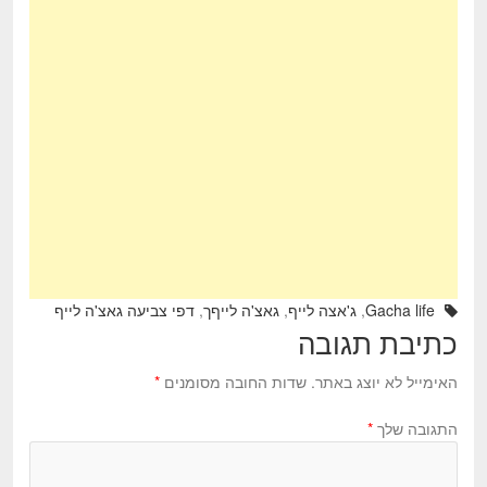
ar
tt
c
e
er
e
b
o
o
k
Gacha life
,
ג'אצה לייף
,
גאצ'ה לייףך
,
דפי צביעה גאצ'ה לייף
כתיבת תגובה
האימייל לא יוצג באתר.
שדות החובה מסומנים
*
התגובה שלך
*