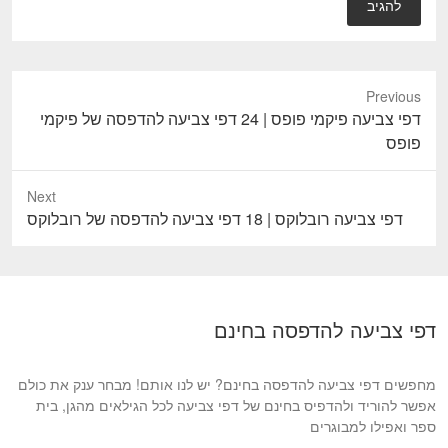
Previous
P
דפי צביעה פיקמי פופס | 24 דפי צביעה להדפסה של פיקמי
r
פופס
e
v
Next
i
N
דפי צביעה רובלוקס | 18 דפי צביעה להדפסה של רובלוקס
o
e
u
x
s
t
p
p
דפי צביעה להדפסה בחינם
o
o
s
s
t
מחפשים דפי צביעה להדפסה בחינם? יש לנו אותם! מבחר ענק את כולם
t
:
אפשר להוריד ולהדפיס בחינם של דפי צביעה לכל הגילאים מהגן, בית
:
ספר ואפילו למבוגרים