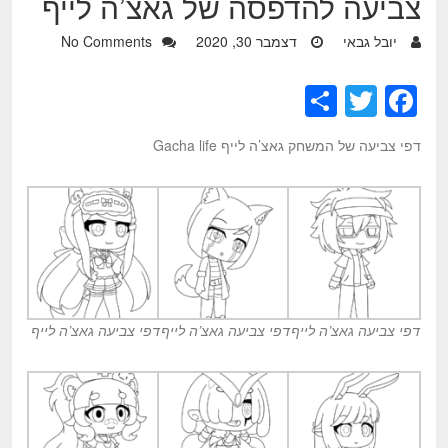
צביעה להדפסה של גאצ’ה לייף
יובל גבאי
דצמבר 30, 2020
No Comments
S
T
F
h
wi
a
דפי צביעה של המשחק גאצ’ה לייף Gacha life
ar
tt
c
e
er
e
b
o
o
k
דפי צביעה גאצ’ה לייף
דפי צביעה גאצ’ה לייף
דפי צביעה גאצ’ה לייף