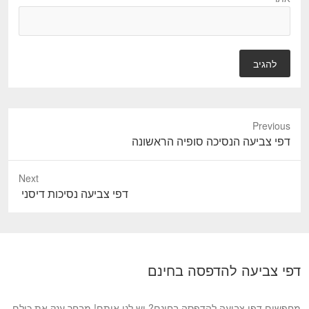
Previous
P
דפי צביעה הנסיכה סופיה הראשונה
r
e
Next
v
N
דפי צביעה נסיכות דיסני
i
e
o
x
u
t
s
p
דפי צביעה להדפסה בחינם
p
o
o
s
s
מחפשים דפי צביעה להדפסה בחינם? יש לנו אותם! מבחר ענק את כולם