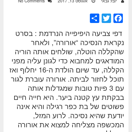
יובל גבאי
אוגוסט 13, 2017
No Comments
S
T
F
h
wi
a
דפי צביעה היפיפייה הנרדמת : בסרט
ar
tt
c
נקראת הנסיכה “אורורה”, ולאחר
e
er
e
שהקללה הוטלה, שולחים אותה הוריה
b
המודאגים למחבוא כדי לגונן עליה מפני
o
הקללה, עד שיום הולדת ה-16 יחלוף ואז
o
תוכל לחזור לביתה. אורורה עוברת לגור
k
עם 3 פיות טובות שמגדלות אותה
בבקתת עץ קטנה ביער. היא חייה חיים
פשוטים של בת כפר רגילה והיא אינה
יודעת שהיא נסיכה. לרוע המזל,
המכשפה מצליחה למצוא את אורורה