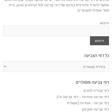
t
t
אפשר להוריד ולהדפיס בחינם של דפי צביעה לכל הגילאים מהגן, בית
:
ספר ואפילו למבוגרים
:
חיפוש
חיפוש
כל דפי הצביעה
כ
ל
ד
פ
דפי צביעה פופולרים
י
ה
דפי עבודה לחגים
צ
דפי צביעה אותיות – דפי צביעה א”ב
ב
דפי צביעה : אותיות באנגלית
י
דפי צביעה פוקימון
ע