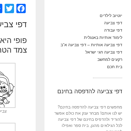
T
F
wi
a
יוטיוב לילדים
דפי צביע
דפי צביעה
tt
c
דפי עבודה
er
e
לימוד אותיות באנגלית
פופי היא
b
דפי צביעה אותיות – דפי צביעה א”ב
צמד הטר
o
דפי צביעה חגי ישראל
רקעים למחשב
o
בית חכם
k
דפי צביעה להדפסה בחינם
מחפשים דפי צביעה להדפסה בחינם?
צביע
יש לנו אותם! מבחר ענק את כולם אפשר
להוריד ולהדפיס בחינם של דפי צביעה
לכל הגילאים מהגן, בית ספר ואפילו