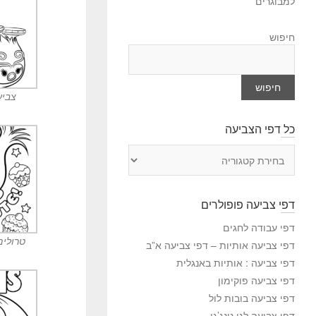
למבוגרים
חיפוש
חיפוש
צביע
כל דפי הצביעה
כ
ל
ד
פ
דפי צביעה פופולרים
י
ה
דפי עבודה לחגים
צ
טרולים
דפי צביעה אותיות – דפי צביעה א”ב
ב
דפי צביעה : אותיות באנגלית
י
דפי צביעה פוקימון
ע
דפי צביעה בובות לול
ה
דפי צביעה לגו נינג’גו