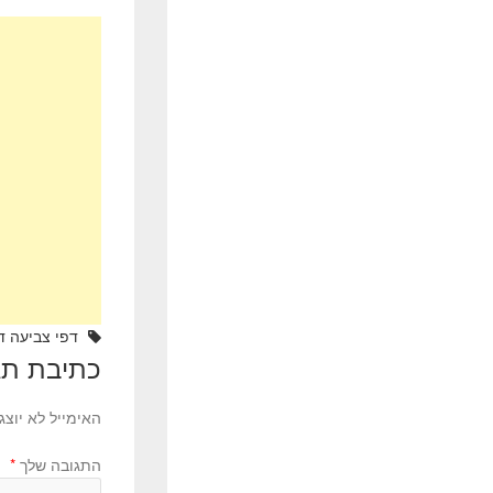
wi
a
tt
c
er
e
b
o
o
k
דפי צביעה די
כתיבת תג
האימייל לא יוצג
התגובה שלך
*