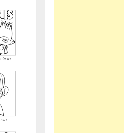
טרולים
הסרט