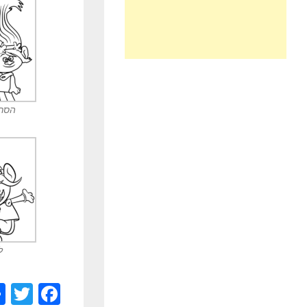
הסרט
ל
T
F