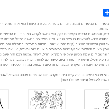
S
h
כיפור יום הכיפורים (מכוּנה גם יום כיפור או בקצרה כיפור) הוא אחד ממועד
ar
וונות,
e
ים, והמנהגים הרבים הקשורים בכך, הוא נחשב לקדוש במיוחד. יום הכיפורים 
התורה נדרש להתענות בו עינוי הנפש. חז”ל מפרשים במשנה הכולל חמישה איסו
על עור) ותשמיש המיטה (קיום יחסי אישות). מצוות התענית, התפילה וההימנע
בין מצוות היהדות. על אף שיום הכיפורים הוא יום צום ותענית, אין אלו מפנ
ב ליום שמח מכיוון שעל פי המקרא וחז”ל, לאחר שמשה רבנו חזר פעם נוספת ושהה בהר סיני 40 יום, ש
ל חטא העגל, ומשה ירד מההר ביום כיפור עם לוחות הברית בעקבות כך למדו
 התפילה ועבודת המקדש ונקבע יום זה כיום המסוגל במיוחד לסליחה וכפרה
ומי מרכזי בימים בו היה קיים בית המקדש. יום הכיפורים מכונה במקרא “שבת
שהיו לישראל (ביחד עם ט”ו באב)