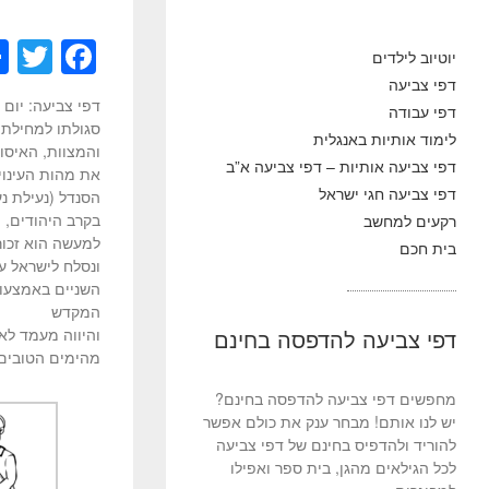
T
F
יוטיוב לילדים
wi
a
דפי צביעה
דפי צביעה: יום 
דפי עבודה
tt
c
סגולתו למחילת ע
לימוד אותיות באנגלית
er
e
והמצוות, האיסור
דפי צביעה אותיות – דפי צביעה א”ב
את מהות העינוי
b
דפי צביעה חגי ישראל
הסנדל (נעילת נ
o
בקרב היהודים, מ
רקעים למחשב
למעשה הוא זכור ונחש
בית חכם
o
ונסלח לישראל ע
k
השניים באמצעות
המקדש
דפי צביעה להדפסה בחינם
והיווה מעמד לא
מהימים הטובים 
מחפשים דפי צביעה להדפסה בחינם?
יש לנו אותם! מבחר ענק את כולם אפשר
להוריד ולהדפיס בחינם של דפי צביעה
לכל הגילאים מהגן, בית ספר ואפילו