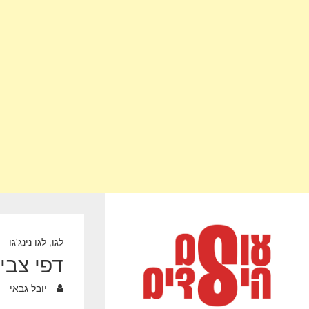
לגו
,
לגו נינג'גו
דפי צביעה לגו נינג’
יובל גבאי