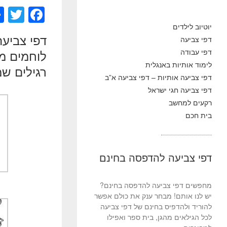
T
F
wi
a
יוטיוב לילדים
דפי צביעה
דפי צביעה
tt
c
דפי עבודה
לוחמים מה
er
e
לימוד אותיות באנגלית
רגילים ש
b
דפי צביעה אותיות – דפי צביעה א”ב
o
דפי צביעה חגי ישראל
רקעים למחשב
o
בית חכם
k
דפי צביעה להדפסה בחינם
מחפשים דפי צביעה להדפסה בחינם?
יש לנו אותם! מבחר ענק את כולם אפשר
להוריד ולהדפיס בחינם של דפי צביעה
לכל הגילאים מהגן, בית ספר ואפילו