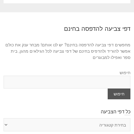
o
e
u
x
s
t
p
p
דפי צביעה להדפסה בחינם
o
o
s
s
t
מחפשים דפי צביעה להדפסה בחינם? יש לנו אותם! מבחר ענק את כולם
t
:
אפשר להוריד ולהדפיס בחינם של דפי צביעה לכל הגילאים מהגן, בית
:
ספר ואפילו למבוגרים
חיפוש
חיפוש
כל דפי הצביעה
כ
ל
ד