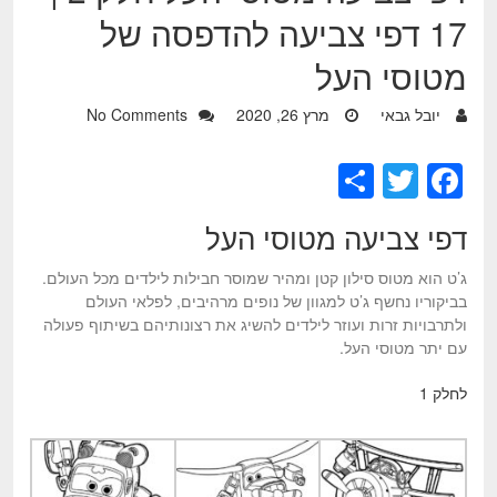
17 דפי צביעה להדפסה של
מטוסי העל
יובל גבאי
מרץ 26, 2020
No Comments
S
T
F
h
wi
a
דפי צביעה
מטוסי העל
ar
tt
c
e
er
e
ג’ט הוא מטוס סילון קטן ומהיר שמוסר חבילות לילדים מכל העולם.
בביקוריו נחשף ג’ט למגוון של נופים מרהיבים, לפלאי העולם
b
ולתרבויות זרות ועוזר לילדים להשיג את רצונותיהם בשיתוף פעולה
o
עם יתר מטוסי העל.
o
לחלק 1
k