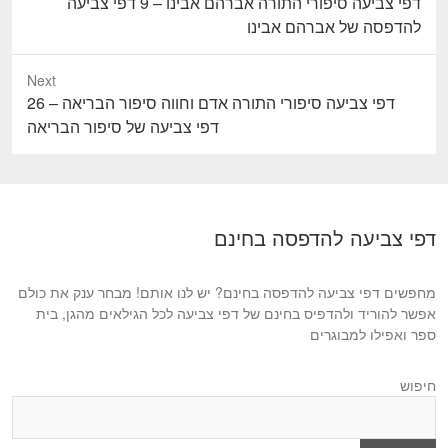
P
דפי צביעה סיפורי התורה אברהם אבינו – 9 דפי צביעה
r
להדפסה של אברהם אבינו
e
v
Next
i
N
דפי צביעה סיפורי התורה אדם וחווה סיפור הבריאה – 26
o
e
דפי צביעה של סיפור הבריאה
u
x
s
t
p
p
o
o
דפי צביעה להדפסה בחינם
s
s
t
t
:
מחפשים דפי צביעה להדפסה בחינם? יש לנו אותם! מבחר ענק את כולם
:
אפשר להוריד ולהדפיס בחינם של דפי צביעה לכל הגילאים מהגן, בית
ספר ואפילו למבוגרים
חיפוש