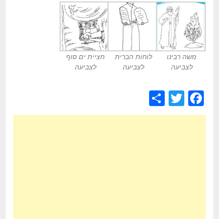
משה רבינו
לוחות הברית
חציית ים סוף
לצביעה
לצביעה
לצביעה
S
T
F
h
wi
a
ar
tt
c
e
er
e
b
o
o
k