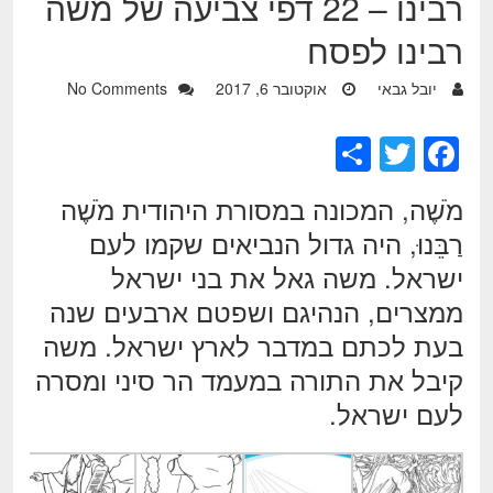
רבינו – 22 דפי צביעה של משה
רבינו לפסח
יובל גבאי
אוקטובר 6, 2017
No Comments
S
T
F
h
wi
a
מֹשֶׁה, המכונה במסורת היהודית מֹשֶׁה
ar
tt
c
רַבֵּנוּ, היה גדול הנביאים שקמו לעם
e
er
e
ישראל. משה גאל את בני ישראל
b
ממצרים, הנהיגם ושפטם ארבעים שנה
o
בעת לכתם במדבר לארץ ישראל. משה
o
קיבל את התורה במעמד הר סיני ומסרה
k
לעם ישראל.