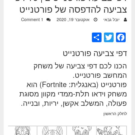
צביעה להדפסה של פורטנייט
יובל גבאי
אוקטובר 19, 2020
1 Comment
S
T
F
h
wi
a
דפי צביעה פורטנייט
ar
tt
c
e
er
e
הכנו לכם
דפי צביעה
של משחק
b
המחשב פורטנייט.
o
פורטנייט (באנגלית: Fortnite) הוא
משחק וידאו תלת-ממדי מקוון מסוגת
o
פעולה, המשלב אקשן, יריות, ובנייה.
k
לחלק הראשון