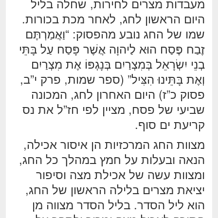
מעבדות מצרים לחירות, שחלה בליל
היום הראשון לחג, לאחר מכת בכורות.
שמו של החג נובע מהפסוק: “וַאֲמַרְתֶּם
זֶבַח פֶּסַח הוּא לַיהוָה אֲשֶׁר פָּסַח עַל בָּתֵּי
בְנֵי יִשְׂרָאֵל בְּמִצְרַיִם בְּנָגְפּוֹ אֶת מִצְרַיִם
וְאֶת בָּתֵּינוּ הִצִּיל” (ספר שמות, פרק י”ב,
פסוק כ”ז) היום האחרון לחג, המכונה
שביעי של פסח, מציין לפי חז”ל את נס
קריעת ים סוף.
מצוות החג המרכזיות הן איסור אכילה,
הנאה ובעלות על חמץ במהלך כל החג,
ומצוות עשה של אכילת מצה וסיפור
יציאת מצרים בלילה הראשון של החג,
הוא ליל הסדר. בליל הסדר מצווה מן