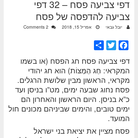
דפי צביעה פסח – 32 דפי
צביעה להדפסה של פסח
יובל גבאי
אפריל 15, 2018
2 Comments
S
T
F
h
wi
a
דפי צביעה פסח חג הפסח (או בשמו
ar
tt
c
המקראי: חַג הַמַּצּוֹת) הוא חג יהודי
e
er
e
מקראי, הראשון מבין שלושת הרגלים.
b
פסח נחוג שבעה ימים, מט”ו בניסן ועד
o
כ”א בניסן. היום הראשון והאחרון הם
o
ימים טובים, והימים שביניהם מכונים חול
k
המועד.
פסח מציין את יציאת בני ישראל