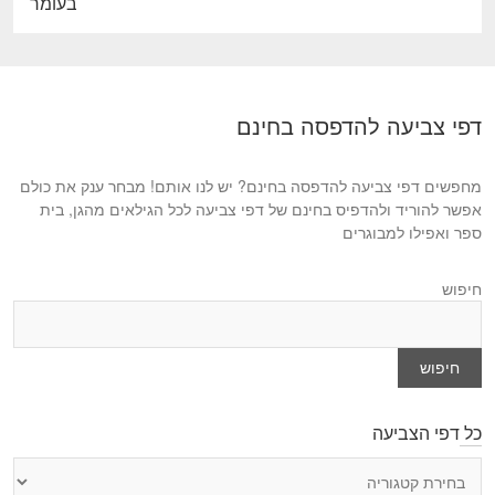
e
בעומר
o
x
u
t
s
p
p
o
דפי צביעה להדפסה בחינם
o
s
s
t
t
מחפשים דפי צביעה להדפסה בחינם? יש לנו אותם! מבחר ענק את כולם
:
:
אפשר להוריד ולהדפיס בחינם של דפי צביעה לכל הגילאים מהגן, בית
ספר ואפילו למבוגרים
חיפוש
חיפוש
כל דפי הצביעה
כ
ל