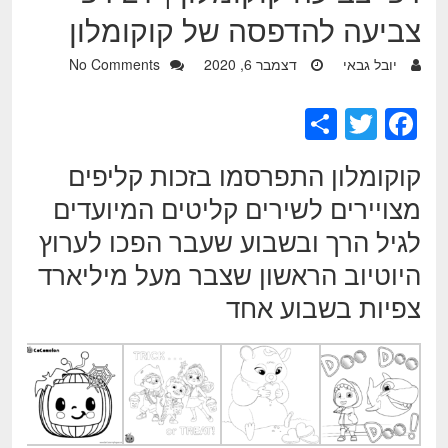
צביעה להדפסה של קוקומלון
יובל גבאי
דצמבר 6, 2020
No Comments
S
T
F
h
wi
a
קוקומלון התפרסמו בזכות קליפים
ar
tt
c
מצויירים לשירים קליטים המיועדים
e
er
e
לגיל הרך ובשבוע שעבר הפכו לערוץ
b
היוטיוב הראשון שצבר מעל מיליארד
o
צפיות בשבוע אחד
o
k