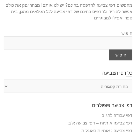
:
מחפשים דפי צביעה להדפסה בחינם? יש לנו אותם! מבחר ענק את כולם
:
אפשר להוריד ולהדפיס בחינם של דפי צביעה לכל הגילאים מהגן, בית
ספר ואפילו למבוגרים
חיפוש
חיפוש
כל דפי הצביעה
כ
ל
ד
פ
דפי צביעה פופולרים
י
ה
דפי עבודה לחגים
צ
דפי צביעה אותיות – דפי צביעה א”ב
ב
דפי צביעה : אותיות באנגלית
י