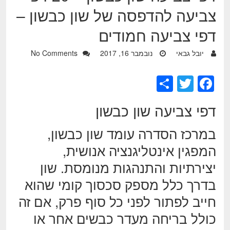
צביעה להדפסה של שון כבשון –
דפי צביעה חמודים
יובל גבאי
נובמבר 16, 2017
No Comments
S
T
F
h
wi
a
דפי צביעה שון כבשון
ar
tt
c
e
er
e
במרכז הסדרה עומד שון כבשון,
b
המפגין אינטליגנציה אנושית,
o
יצירתיות והתנהגות מנומסת. שון
o
בדרך כלל מספק סכסוך קומי שהוא
k
חייב לפתור לפני כל סוף פרק, אם זה
כולל בריחה מעדר כבשים אחר או