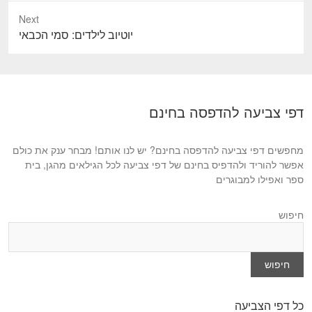
e
Next
v
N
יוטיוב לילדים: סמי הכבאי
i
e
o
x
u
t
s
p
דפי צביעה להדפסה בחינם
p
o
o
s
s
מחפשים דפי צביעה להדפסה בחינם? יש לנו אותם! מבחר ענק את כולם
t
t
אפשר להוריד ולהדפיס בחינם של דפי צביעה לכל הגילאים מהגן, בית
:
ספר ואפילו למבוגרים
:
חיפוש
חיפוש
כל דפי הצביעה