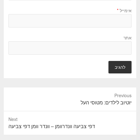
אימייל
*
אתר
Previous
P
יוטיוב לילדים: מטוסי העל
r
e
Next
v
N
דפי צביעה וונדרוומן – וונדר וומן דפי צביעה
i
e
o