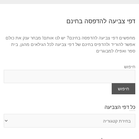
x
u
t
s
p
דפי צביעה להדפסה בחינם
p
o
o
s
s
מחפשים דפי צביעה להדפסה בחינם? יש לנו אותם! מבחר ענק את כולם
t
t
אפשר להוריד ולהדפיס בחינם של דפי צביעה לכל הגילאים מהגן, בית
:
ספר ואפילו למבוגרים
:
חיפוש
חיפוש
כל דפי הצביעה
כ
ל
ד
פ