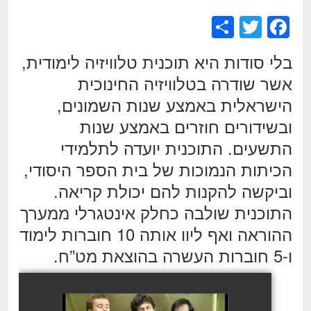
S
T
F
h
wi
a
בלי סודות היא תוכנית טלוויזיה לימודית,
ar
tt
c
אשר שודרה בטלוויזיה החינוכית
e
er
e
הישראלית באמצע שנות השמונים,
b
ובשידורים חוזרים באמצע שנות
o
התשעים. התוכנית יועדה לתלמידי
o
הכיתות הנמוכות של בית הספר היסודי,
k
וביקשה להקנות להם יכולת קריאה.
התוכנית שולבה כחלק אינטגרלי ממערך
ההוראה ואף ליוו אותה 10 חוברות לימוד
ו-5 חוברות העשרה בהוצאת מט”ח.