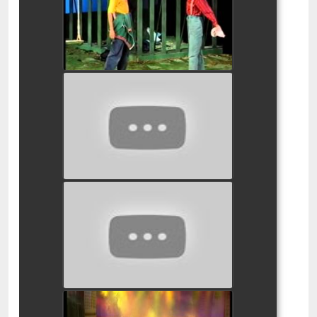
watch video
101 כלבים דלמטים
watch video
היפה והחיה המחזמר
watch video
הפיג'מות המחזמר