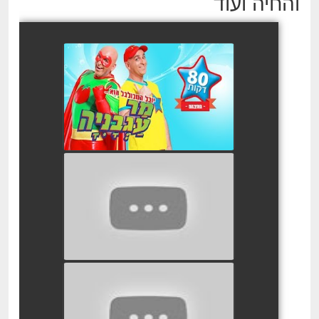
והחיה ועוד
מר עגבניה המופע
watch video
הדרקון המתוק שלי עם יובל
המבולבל
watch video
עמי ותמי
watch video