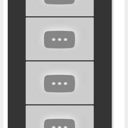
סינדרלה המחזמר
watch video
אלדין ויסמין המחזמר
watch video
שלגיה והצייד המחזמר
watch video