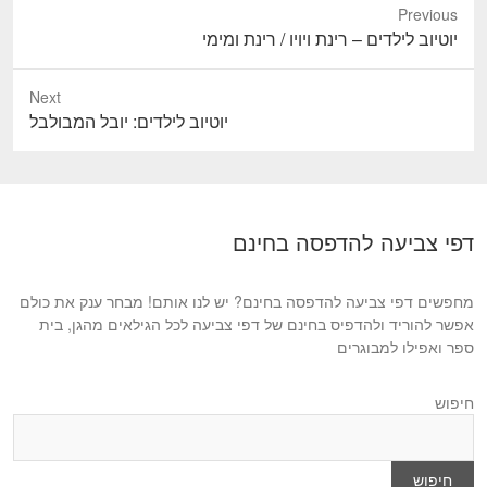
Previous
P
יוטיוב לילדים – רינת ויויו / רינת ומימי
r
e
Next
v
N
יוטיוב לילדים: יובל המבולבל
i
e
o
x
u
t
s
p
דפי צביעה להדפסה בחינם
p
o
o
s
s
מחפשים דפי צביעה להדפסה בחינם? יש לנו אותם! מבחר ענק את כולם
t
t
אפשר להוריד ולהדפיס בחינם של דפי צביעה לכל הגילאים מהגן, בית
:
ספר ואפילו למבוגרים
:
חיפוש
חיפוש