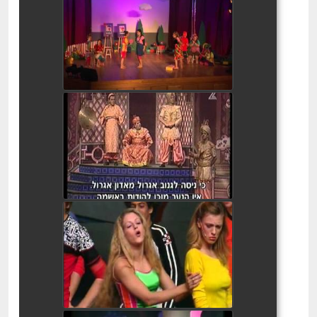
הכבש השישה עשר המחזמר
watch video
אלאדין ומנורת הקסמים - 1998
watch video
ספידי וגלגלי הקסם
watch video