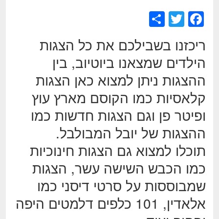
S
T
F
h
wi
a
ריכזנו בשבילכם את כל הצגות
ar
tt
c
הילדים שמצאנו ביוטיוב, בין
e
er
e
ההצגות ניתן למצוא כאן הצגות
b
o
קלאסיות כמו הקוסם מארץ עוץ
o
ופיטר פן וגם הצגות חדשות כמו
k
ההצגות של יובל המבולבל.
תוכלו למצוא גם הצגות חינוכיות
כמו הכבש השישה עשר, הצגות
שמבוססות על סרטי דיסני כמו
אלאדין, 101 כלפים דלמטים היפה