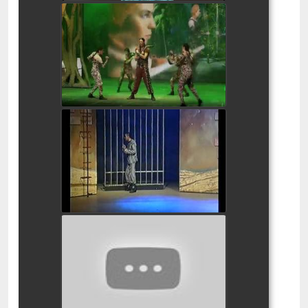
הדינוזאורים-מסע בממלכת
היורה חנוכה 2015
watch video
חסמב"ה המחזמר
watch video
ספר הג'ונגל המחזמר
watch video