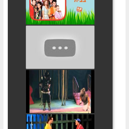
watch video
עלי באבא המחזמר
watch video
רובין הוד המחזמר
watch video
הכבש הששה עשר