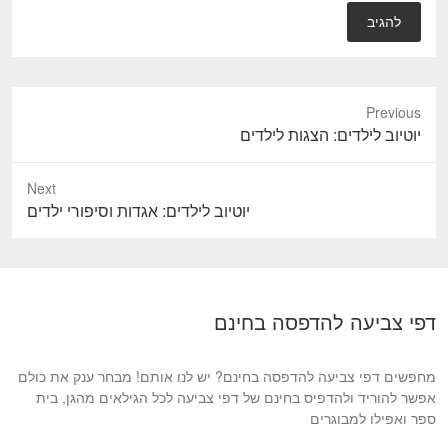
Previous
P
יוטיוב לילדים: הצגות לילדים
r
e
Next
v
N
יוטיוב לילדים: אגדות וסיפורי ילדים
i
e
o
x
u
t
s
p
דפי צביעה להדפסה בחינם
p
o
o
s
s
מחפשים דפי צביעה להדפסה בחינם? יש לנו אותם! מבחר ענק את כולם
t
t
אפשר להוריד ולהדפיס בחינם של דפי צביעה לכל הגילאים מהגן, בית
:
ספר ואפילו למבוגרים
: