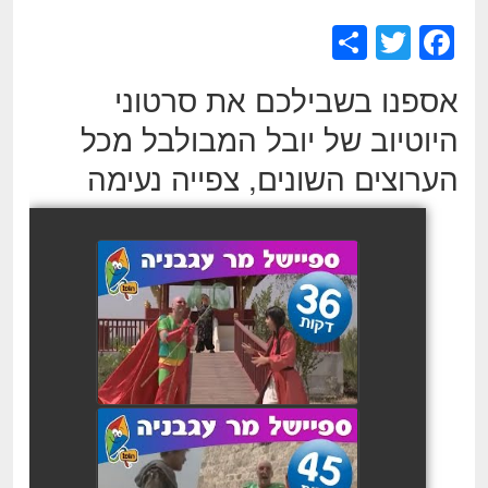
S
T
F
h
wi
a
אספנו בשבילכם את סרטוני
ar
tt
c
היוטיוב של יובל המבולבל מכל
e
er
e
הערוצים השונים, צפייה נעימה
b
o
o
k
יובל המבולבל : ספיישל מר
עגבניה
watch video
יובל המבולבל - מר עגבניה
יוצא למשימה 3