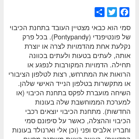
S
T
F
h
wi
a
סמי הוא כבאי מצטיין העובד בתחנת הכיבוי
ar
tt
c
של פונטיפנדי (Pontypandy). בכל פרק
e
er
e
נקלעת אחת מהדמויות לצרה או יוצרת
b
אותה, לעתים בטעות ולעתים בכוונה
o
תחילה. הדמויות המקורבות לנפגע או
o
הרואות את המתרחש, רצות לטלפון הציבורי
k
או מתקשרות בטלפון הנייד האישי שלהן.
השיחה מועברת לפקס בתחנת הכיבוי (או
למערכת הממוחשבת שלה בעונות
החדשות). מתחנת הכיבוי יוצאים רכבי
הכיבוי וההצלה, כאשר על סיפונם סמי
וחבריו אלביס ופני (וכן אלי וארנולד בעונות
החדשות), כאשר הצוות משתנה מפעם