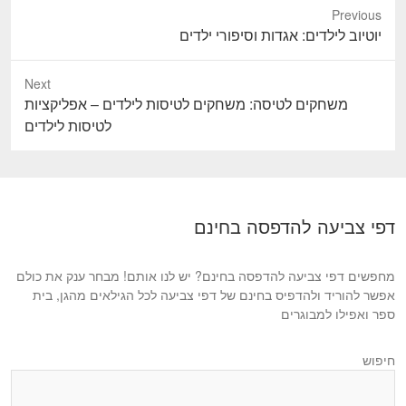
Previous
P
יוטיוב לילדים: אגדות וסיפורי ילדים
r
e
Next
v
N
משחקים לטיסה: משחקים לטיסות לילדים – אפליקציות
i
e
לטיסות לילדים
o
x
u
t
s
p
p
o
דפי צביעה להדפסה בחינם
o
s
s
t
t
מחפשים דפי צביעה להדפסה בחינם? יש לנו אותם! מבחר ענק את כולם
:
:
אפשר להוריד ולהדפיס בחינם של דפי צביעה לכל הגילאים מהגן, בית
ספר ואפילו למבוגרים
חיפוש