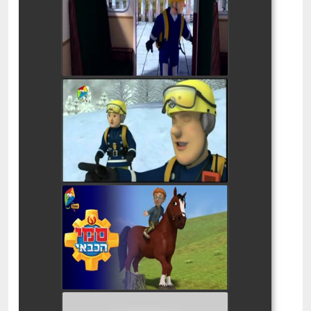
watch video
סמי הכבאי 3 פרקים ברצף
watch video
סמי כבאי סוס במנוסה
watch video