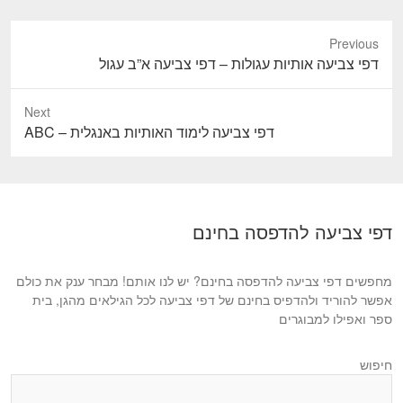
Previous
P
דפי צביעה אותיות עגולות – דפי צביעה א”ב עגול
r
e
Next
v
N
דפי צביעה לימוד האותיות באנגלית – ABC
i
e
o
x
u
t
s
p
דפי צביעה להדפסה בחינם
p
o
o
s
s
מחפשים דפי צביעה להדפסה בחינם? יש לנו אותם! מבחר ענק את כולם
t
t
אפשר להוריד ולהדפיס בחינם של דפי צביעה לכל הגילאים מהגן, בית
:
ספר ואפילו למבוגרים
:
חיפוש